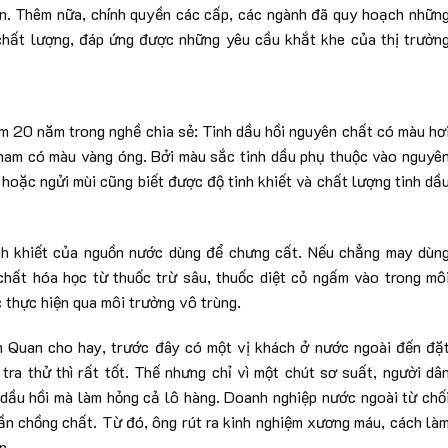
ơn. Thêm nữa, chính quyền các cấp, các ngành đã quy hoạch nhữn
chất lượng, đáp ứng được những yêu cầu khắt khe của thị trườn
m 20 năm trong nghề chia sẻ: Tinh dầu hồi nguyên chất có màu hơ
nham có màu vàng óng. Bởi màu sắc tinh dầu phụ thuộc vào nguyê
 hoặc ngửi mùi cũng biết được độ tinh khiết và chất lượng tinh dầ
nh khiết của nguồn nước dùng để chưng cất. Nếu chẳng may dùn
chất hóa học từ thuốc trừ sâu, thuốc diệt cỏ ngấm vào trong mô
 thực hiện qua môi trường vô trùng.
n Quan cho hay, trước đây có một vị khách ở nước ngoài đến đặ
tra thử thì rất tốt. Thế nhưng chỉ vì một chút sơ suất, người dâ
dầu hồi mà làm hỏng cả lô hàng. Doanh nghiệp nước ngoài từ chố
nần chồng chất. Từ đó, ông rút ra kinh nghiệm xương máu, cách là
n.