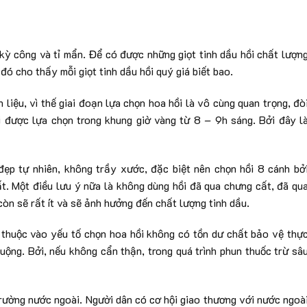
 kỳ công và tỉ mẩn. Để có được những giọt tinh dầu hồi chất lượn
 đó cho thấy mỗi giọt tinh dầu hồi quý giá biết bao.
liệu, vì thế giai đoạn lựa chọn hoa hồi là vô cùng quan trọng, đò
i được lựa chọn trong khung giờ vàng từ 8 – 9h sáng. Bởi đây l
ẹp tự nhiên, không trầy xước, đặc biệt nên chọn hồi 8 cánh bở
ất. Một điều lưu ý nữa là không dùng hồi đã qua chưng cất, đã qu
còn sẽ rất ít và sẽ ảnh hưởng đến chất lượng tinh dầu.
 thuộc vào yếu tố chọn hoa hồi không có tồn dư chất bảo vệ thự
uộng. Bởi, nếu không cẩn thận, trong quá trình phun thuốc trừ sâ
 trường nước ngoài. Người dân có cơ hội giao thương với nước ngoà