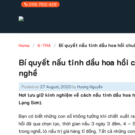
Skip
098 7100 428
to
content
/
/
Bí quyết nấu tinh dầu hoa hồi ch
Home
K-TRA
Bí quyết nấu tinh dầu hoa hồi
nghề
Posted on
27 August, 2020
by
Hương Nguyễn
Nơi lưu giữ kinh nghiệm về cách nấu tinh dầu hoa 
Lạng Sơn).
Bạn có biết những con số không tưởng khi chiết xuất ra 
hồi đã qua chọn lọc, thời gian nấu 3 ngày 3 đêm, 4 – 
trong nghề, lò nấu trị giá hàng tỉ đồng. Tất cả những c