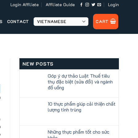
Login Affiliate
Affiliate Guide
Login
S
CONTACT
CART
NEW POSTS
Góp ý dự thảo Luật Thuế tiêu
thụ đặc biệt (sửa đổi) và ngành
đồ uống
h
10 thực phẩm giúp cải thiện chất
lượng tinh trùng
ả
m
Những thực phẩm tốt cho sức
o
khỏe