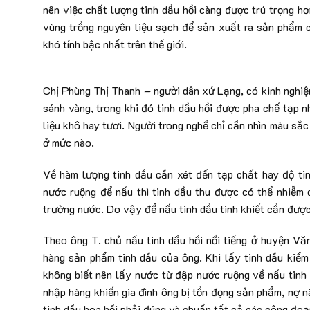
nên việc chất lượng tinh dầu hồi càng được trú trọng h
vùng trồng nguyên liệu sạch để sản xuất ra sản phẩm 
khó tính bậc nhất trên thế giới.
Chị Phùng Thị Thanh – người dân xứ Lạng, có kinh nghiệ
sánh vàng, trong khi đó tinh dầu hồi được pha chế tạp 
liệu khô hay tươi. Người trong nghề chỉ cần nhìn màu sắc
ở mức nào.
Về hàm lượng tinh dầu cần xét đến tạp chất hay độ ti
nước ruộng để nấu thì tinh dầu thu được có thể nhiễm 
trường nước. Do vậy để nấu tinh dầu tinh khiết cần được
Theo ông T. chủ nấu tinh dầu hồi nổi tiếng ở huyện Vă
hàng sản phẩm tinh dầu của ông. Khi lấy tinh dầu kiểm 
không biết nên lấy nước từ đập nước ruộng về nấu tinh 
nhập hàng khiến gia đình ông bị tồn đọng sản phẩm, nợ 
tinh dầu hoa hồi phải đúng và chuẩn tất cả các công đoạ