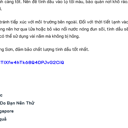
h càng tốt. Nên để tinh dầu vào lọ tối màu, bảo quản nơi khô ráo
i.
tránh tiếp xúc với môi trường bên ngoài. Đối với thời tiết lạnh và
ụng nên hơ qua lửa hoặc bỏ vào nồi nước nóng đun sôi, tinh dầu s
 có thể sử dụng vài năm mà không bị hỏng.
ng Sơn, đảm bảo chất lượng tinh dầu tốt nhất.
l/UCTIXfw4hTk68Q4DPJvG2CiQ
ác
 Do Bạn Nên Thử
ngapore
 quả