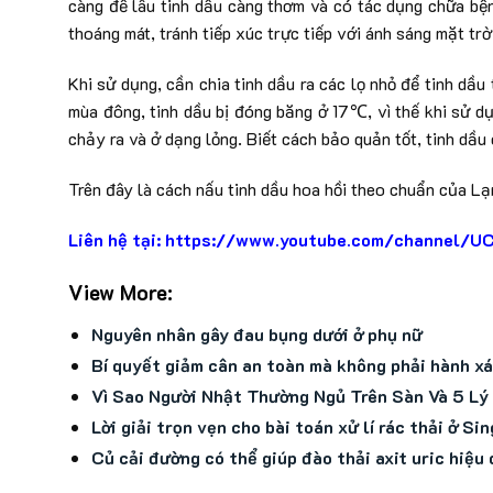
càng để lâu tinh dầu càng thơm và có tác dụng chữa bện
thoáng mát, tránh tiếp xúc trực tiếp với ánh sáng mặt trờ
Khi sử dụng, cần chia tinh dầu ra các lọ nhỏ để tinh dầu 
mùa đông, tinh dầu bị đóng băng ở 17℃, vì thế khi sử d
chảy ra và ở dạng lỏng. Biết cách bảo quản tốt, tinh dầu
Trên đây là cách nấu tinh dầu hoa hồi theo chuẩn của Lạ
Liên hệ tại: https://www.youtube.com/channe
View More:
Nguyên nhân gây đau bụng dưới ở phụ nữ
Bí quyết giảm cân an toàn mà không phải hành x
Vì Sao Người Nhật Thường Ngủ Trên Sàn Và 5 Lý
Lời giải trọn vẹn cho bài toán xử lí rác thải ở Si
Củ cải đường có thể giúp đào thải axit uric hiệu