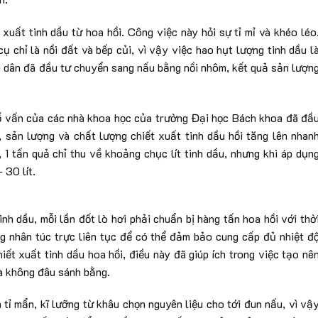
xuất tinh dầu từ hoa hồi. Công việc này hỏi sự tỉ mỉ và khéo léo
cụ chỉ là nồi đất và bếp củi, vì vậy việc hao hụt lượng tinh dầu l
i dân đã đầu tư chuyển sang nấu bằng nồi nhôm, kết quả sản lượn
ố vấn của các nhà khoa học của trường Đại học Bách khoa đã đầ
i, sản lượng và chất lượng chiết xuất tinh dầu hồi tăng lên nhan
1 tấn quả chỉ thu về khoảng chục lít tinh dầu, nhưng khi áp dụn
 30 lít.
inh dầu, mỗi lần đốt lò hơi phải chuẩn bị hàng tấn hoa hồi với thờ
g nhân túc trực liên tục để có thể đảm bảo cung cấp đủ nhiệt đ
hiết xuất tinh dầu hoa hồi, điều này đã giúp ích trong việc tạo nê
à không đâu sánh bằng.
 tỉ mẩn, kĩ lưỡng từ khâu chọn nguyên liệu cho tới đun nấu, vì vậ