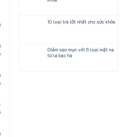
10 loại trà tốt nhất cho sức khỏe
g
i
Giảm sẹo mụn với 5 loại mặt nạ
à
từ lá bạc hà
i
a
c
u
i