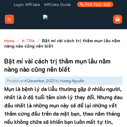
Skip
Login Affiliate
Affiliate Guide
098 7100 428
to
content
/
/
Bật mí vài cách trị thâm mụn lâu năm
Home
K-TRA
nàng nào cũng nên biết
Bật mí vài cách trị thâm mụn lâu năm
nàng nào cũng nên biết
Posted on
4 December, 2021
by
Hương Nguyễn
Mụn là bệnh lý da liễu thường gặp ở nhiều người,
nhất là ở độ tuổi tâm sinh lý thay đổi. Nhưng đau
đầu nhất là những mụn này sẽ để lại những vết
thâm cứng đầu trên da mặt bạn, theo năm tháng
nếu không chữa sẽ khiến bạn luôn mất tự tin,