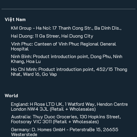
Việt Nam
KM Group - Ha Noi: 17 Thanh Cong Str., Ba Dinh Dis.,
Hai Duong: 11 Ga Streer, Hai Duong City
Vinh Phuc: Canteen of Vinh Phuc Regional General
Hospital
Ninh Binh: Product introduction point, Dong Phu, Ninh
Khang, Hoa Lu
Ho Chi Minh: Product introduction point, 452/15 Thong
Nhat, Ward 16, Go Vap
World
England: H Rose LTD UK, 1 Watford Way, Hendon Centre
London NW4 3JL (Retail + Wholesales)
Australia: Thuy Duoc Groceries, 130 Hopkins Street,
Footscray VIC 3011 (Retail + Wholesales)
Germany: D. Homes GmbH - PeterstraBe 15, 26655
Westerstede