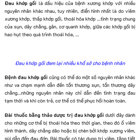
Đau khớp gối
là dấu hiệu của bệnh xương khớp với nhiều
nguyên nhân khác nhau, tuy nhiên, điển hình nhất là do viêm
xương khớp, thấp khớp gối, thoái hóa khớp …tình trạng chung
của sụn, dây chằng, gân, cơ quanh khớp, giữa các khớp gối bị
hao hụt theo quá trình thoái hóa, …
Đau khớp gối đem lại nhiều khổ sở cho bệnh nhân
Bệnh đau khớp gối
cũng có thể do một số nguyên nhân khác
như va chạm mạnh dẫn đến tổn thương sụn, tổn thương dây
chằng…những nguyên nhân này chỉ dẫn đến tình trạng đau
tạm thời và khi còn trẻ, cơ thể có thể phục hồi hoàn toàn.
Bài thuốc bằng thảo dược trị đau khớp gối
dưới đây dành
cho những cơ thể bị thoái hóa theo thời gian, theo đó ổ viêm
hình thành, dây chằng dão hoặc bị chèn bởi khớp xương viêm,
sùi dẫn đến đau đớn. Bài thuốc có tác dụng trị viêm, tăng tiết