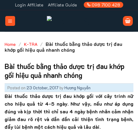
Skip
Login Affiliate
Affiliate Guide
098 7100 428
to
content
/
/
Bài thuốc bằng thảo dược trị đau
Home
K-TRA
khớp gối hiệu quả nhanh chóng
Bài thuốc bằng thảo dược trị đau khớp
gối hiệu quả nhanh chóng
Posted on
23 October, 2017
by
Hương Nguyễn
Bài thuốc thảo dược trị đau khớp gối với cây trinh nữ
cho hiệu quả từ 4-5 ngày. Như vậy, nếu như áp dụng
đúng và kịp thời thì chỉ sau 4 ngày bệnh nhân cảm nhận
giảm đau rõ rệt và dần dần cải thiện tình trạng bệnh,
đẩy lùi bệnh một cách hiệu quả và lâu dài.