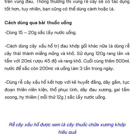
trên vùng đau. Thông thường thì vùng rễ cây sẽ có tác dụng
tốt hơn, tuy nhiên, bạn cũng có thể dùng cành hoặc lá.
Cách dùng qua bài thuốc uống
-Dùng 15 – 20g sắc lấy nước uống.
-Cách dùng cây xấu hổ trị đau khớp gối khác nữa là dùng rễ
cây thái thành miếng mỏng và khô. Sử dụng 120g rang lên và
tẩm với 20ml rượu 45 độ và rang khô. Cuối cùng thêm 500ml
nước để sắc còn 200ml và uống làm 3 lần trong ngày.
-Dùng rễ cây xấu hổ kết hợp với kê huyết đằng, dây gắm, tục
đoạn thiên niên kiện, thổ phục linh, dây đau xương, gai tầm
xoong, hy thiêm ( mỗi thứ 12g ) sắc lấy nước uống.
Rễ cây xấu hổ được xem là cây thuốc
chữa xương khớp
h
iệu quả