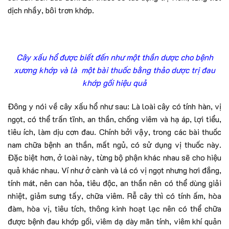
dịch nhầy, bôi trơn khớp.
Cây xấu hổ được biết đến như một thần dược cho bệnh
xương khớp và là một bài thuốc bằng thảo dược trị đau
khớp gối hiệu quả
Đông y nói về cây xấu hổ như sau: Là loài cây có tính hàn, vị
ngọt, có thể trấn tĩnh, an thần, chống viêm và hạ áp, lợi tiểu,
tiêu ích, làm dịu cơn đau. Chính bởi vậy, trong các bài thuốc
nam chữa bệnh an thần, mất ngủ, có sử dụng vị thuốc này.
Đặc biệt hơn, ở loài này, từng bộ phận khác nhau sẽ cho hiệu
quả khác nhau. Ví như ở cành và lá có vị ngọt nhưng hơi đắng,
tính mát, nên can hỏa, tiêu độc, an thần nên có thể dùng giải
nhiệt, giảm sưng tấy, chữa viêm. Rễ cây thì có tính ấm, hòa
đàm, hòa vị, tiêu tích, thông kinh hoạt lạc nên có thể chữa
được bệnh đau khớp gối, viêm dạ dày mãn tính, viêm khí quản