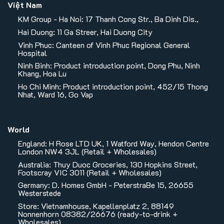
Việt Nam
KM Group - Ha Noi: 17 Thanh Cong Str., Ba Dinh Dis.,
Hai Duong: 11 Ga Streer, Hai Duong City
Vinh Phuc: Canteen of Vinh Phuc Regional General
Hospital
Ninh Binh: Product introduction point, Dong Phu, Ninh
Khang, Hoa Lu
Ho Chi Minh: Product introduction point, 452/15 Thong
Nhat, Ward 16, Go Vap
World
England: H Rose LTD UK, 1 Watford Way, Hendon Centre
London NW4 3JL (Retail + Wholesales)
Australia: Thuy Duoc Groceries, 130 Hopkins Street,
Footscray VIC 3011 (Retail + Wholesales)
Germany: D. Homes GmbH - PeterstraBe 15, 26655
Westerstede
Store: Vietnamhouse, Kapellenplatz 2, 88149
Nonnenhorn 08382/26676 (ready-to-drink +
Wholesales)