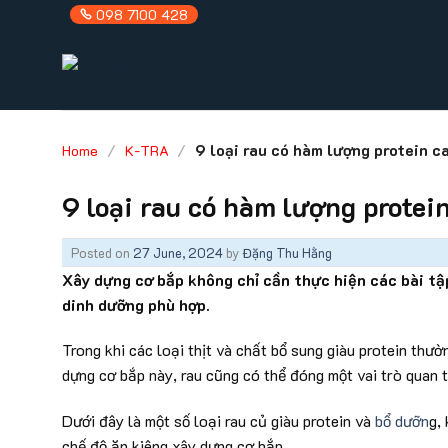
Skip
098 7100 428
to
content
/
/
9 loại rau có hàm lượng protein c
Home
K-TRA
9 loại rau có hàm lượng protei
Posted on
27 June, 2024
by
Đặng Thu Hằng
Xây dựng cơ bắp không chỉ cần thực hiện các bài tậ
dinh dưỡng phù hợp.
Trong khi các loại thịt và chất bổ sung giàu protein thườn
dựng cơ bắp này, rau cũng có thể đóng một vai trò quan t
Dưới đây là một số loại rau củ giàu protein và
bổ dưỡn
g,
chế độ ăn kiêng xây dựng cơ bắp.