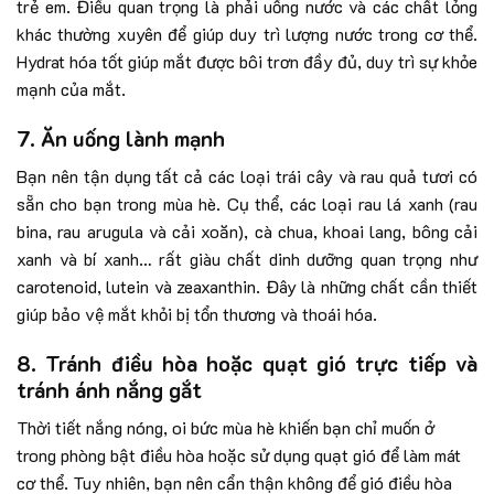
trẻ em. Điều quan trọng là phải uống nước và các chất lỏng
khác thường xuyên để giúp duy trì lượng nước trong cơ thể.
Hydrat hóa tốt giúp mắt được bôi trơn đầy đủ, duy trì sự khỏe
mạnh của mắt.
7. Ăn uống lành mạnh
Bạn nên tận dụng tất cả các loại trái cây và rau quả tươi có
sẵn cho bạn trong mùa hè. Cụ thể, các loại rau lá xanh (rau
bina, rau arugula và cải xoăn), cà chua, khoai lang, bông cải
xanh và bí xanh… rất giàu chất dinh dưỡng quan trọng như
carotenoid, lutein và zeaxanthin. Đây là những chất cần thiết
giúp bảo vệ mắt khỏi bị tổn thương và thoái hóa.
8. Tránh điều hòa hoặc quạt gió trực tiếp và
tránh ánh nắng gắt
Thời tiết nắng nóng, oi bức mùa hè khiến bạn chỉ muốn ở
trong phòng bật điều hòa hoặc sử dụng quạt gió để làm mát
cơ thể. Tuy nhiên, bạn nên cẩn thận không để gió điều hòa