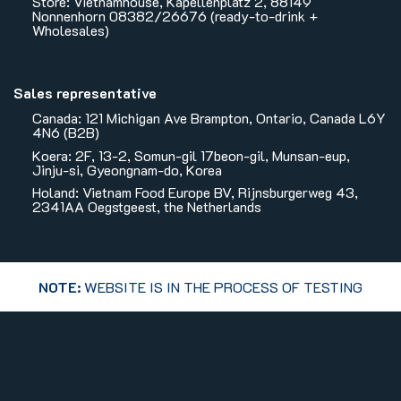
Store: Vietnamhouse, Kapellenplatz 2, 88149
Nonnenhorn 08382/26676 (ready-to-drink +
Wholesales)
Sales representative
Canada: 121 Michigan Ave Brampton, Ontario, Canada L6Y
4N6 (B2B)
Koera: 2F, 13-2, Somun-gil 17beon-gil, Munsan-eup,
Jinju-si, Gyeongnam-do, Korea
Holand: Vietnam Food Europe BV, Rijnsburgerweg 43,
2341AA Oegstgeest, the Netherlands
NOTE:
WEBSITE IS IN THE PROCESS OF TESTING