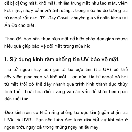
dễ bị dị ứng mắt, khô mắt, nhiễm trùng mắt như lẹo mắt, viêm
kết mạc, nhạy cảm với ánh sáng… trong mùa hè do lượng tia
tử ngoại rất cao, TS. Jay Goyal, chuyên gia về nhãn khoa tại
Ấn Độ cho biết.
Theo đó, bạn nên thực hiện một số biện pháp đơn giản nhưng
hiệu quả giúp bảo vệ đôi mắt trong mùa hè:
1. Sử dụng kính râm chống tia UV bảo vệ mắt
Tia tử ngoại hay còn gọi là tia cực tím (tia UV) có thể
gây viêm giác mạc và khô mắt. Hơn nữa, tia tử ngoại có hại
từ mặt trời có thể đẩy nhanh quá trình hình thành đục thủy
tinh thể, thoái hóa điểm vàng và các vấn đề khác liên quan
đến tuổi tác.
Đeo kính râm có khả năng chống tia cực tím (ngăn chặn tia
UVA và UVB). Bạn nên luôn đeo kính râm bất cứ khi nào ở
ngoài trời, ngay cả trong những ngày nhiều mây.