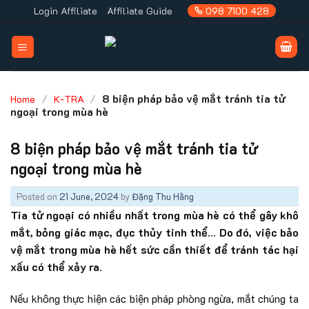
Skip
Login Affiliate
Affiliate Guide
098 7100 428
to
content
/
/
8 biện pháp bảo vệ mắt tránh tia tử
Home
K-TRA
ngoại trong mùa hè
8 biện pháp bảo vệ mắt tránh tia tử
ngoại trong mùa hè
Posted on
21 June, 2024
by
Đặng Thu Hằng
Tia tử ngoại có nhiều nhất trong mùa hè có thể gây khô
mắt, bỏng giác mạc, đục thủy tinh thể… Do đó, việc bảo
vệ mắt trong mùa hè hết sức cần thiết để tránh tác hại
xấu có thể xảy ra.
Nếu không thực hiện các biện pháp phòng ngừa, mắt chúng ta