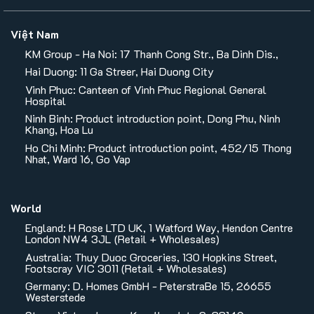
Việt Nam
KM Group - Ha Noi: 17 Thanh Cong Str., Ba Dinh Dis.,
Hai Duong: 11 Ga Streer, Hai Duong City
Vinh Phuc: Canteen of Vinh Phuc Regional General
Hospital
Ninh Binh: Product introduction point, Dong Phu, Ninh
Khang, Hoa Lu
Ho Chi Minh: Product introduction point, 452/15 Thong
Nhat, Ward 16, Go Vap
World
England: H Rose LTD UK, 1 Watford Way, Hendon Centre
London NW4 3JL (Retail + Wholesales)
Australia: Thuy Duoc Groceries, 130 Hopkins Street,
Footscray VIC 3011 (Retail + Wholesales)
Germany: D. Homes GmbH - PeterstraBe 15, 26655
Westerstede