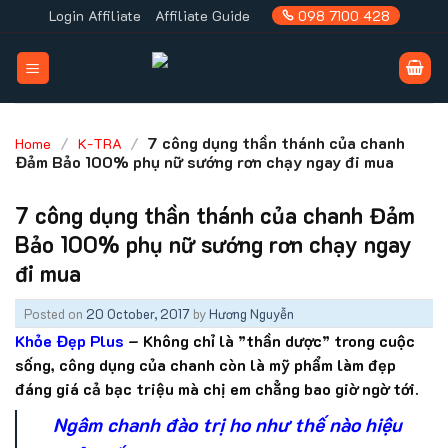
Skip
Login Affiliate
Affiliate Guide
098 7100 428
to
content
/
/
7 công dụng thần thánh của chanh
Home
K-TRA
Đảm Bảo 100% phụ nữ sướng rơn chạy ngay đi mua
7 công dụng thần thánh của chanh Đảm
Bảo 100% phụ nữ sướng rơn chạy ngay
đi mua
Posted on
20 October, 2017
by
Hương Nguyễn
Khỏe Đẹp Plus
– Không chỉ là ”thần dược” trong cuộc
sống, công dụng của chanh còn là mỹ phẩm làm đẹp
đáng giá cả bạc triệu mà chị em chẳng bao giờ ngờ tới.
Ngâm chanh đào trị ho như thế nào hiệu