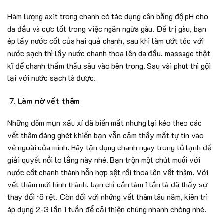
Hàm lượng axit trong chanh có tác dụng cân bằng độ pH cho
da đầu và cực tốt trong việc ngăn ngừa gàu. Để trị gàu, bạn
ép lấy nước cốt của hai quả chanh, sau khi làm ướt tóc với
nước sạch thì lấy nước chanh thoa lên da đầu, massage thật
kĩ để chanh thẩm thấu sâu vào bên trong. Sau vài phút thì gội
lại với nước sạch là được.
Làm mờ vết thâm
Những đốm mụn xấu xí đã biến mất nhưng lại kéo theo các
vết thâm đáng ghét khiến bạn vẫn cảm thấy mất tự tin vào
vẻ ngoài của mình. Hãy tận dụng chanh ngay trong tủ lạnh để
giải quyết nỗi lo lắng này nhé. Bạn trộn một chút muối với
nước cốt chanh thành hỗn hợp sệt rồi thoa lên vết thâm. Với
vết thâm mới hình thành, bạn chỉ cần làm 1 lần là đã thấy sự
thay đổi rõ rệt. Còn đối với những vết thâm lâu năm, kiên trì
áp dụng 2-3 lần 1 tuần để cải thiện chúng nhanh chóng nhé.