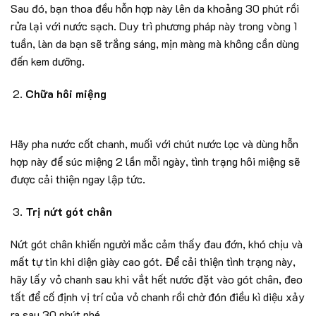
Sau đó, bạn thoa đều hỗn hợp này lên da khoảng 30 phút rồi
rửa lại với nước sạch. Duy trì phương pháp này trong vòng 1
tuần, làn da bạn sẽ trắng sáng, mịn màng mà không cần dùng
đến kem dưỡng.
Chữa hôi miệng
Hãy pha nước cốt chanh, muối với chút nước lọc và dùng hỗn
hợp này để súc miệng 2 lần mỗi ngày, tình trạng hôi miệng sẽ
được cải thiện ngay lập tức.
Trị nứt gót chân
Nứt gót chân khiến người mắc cảm thấy đau đớn, khó chịu và
mất tự tin khi diện giày cao gót. Để cải thiện tình trạng này,
hãy lấy vỏ chanh sau khi vắt hết nước đặt vào gót chân, đeo
tất để cố định vị trí của vỏ chanh rồi chờ đón điều kì diệu xảy
ra sau 30 phút nhé.