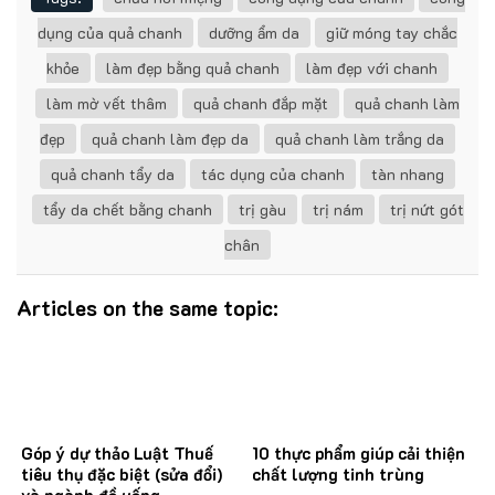
dụng của quả chanh
dưỡng ẩm da
giữ móng tay chắc
khỏe
làm đẹp bằng quả chanh
làm đẹp với chanh
làm mờ vết thâm
quả chanh đắp mặt
quả chanh làm
đẹp
quả chanh làm đẹp da
quả chanh làm trắng da
quả chanh tẩy da
tác dụng của chanh
tàn nhang
tẩy da chết bằng chanh
trị gàu
trị nám
trị nứt gót
chân
Articles on the same topic:
Góp ý dự thảo Luật Thuế
10 thực phẩm giúp cải thiện
tiêu thụ đặc biệt (sửa đổi)
chất lượng tinh trùng
và ngành đồ uống