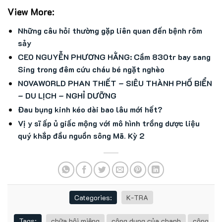
View More:
Những câu hỏi thường gặp liên quan đến bệnh rôm
sảy
CEO NGUYỄN PHƯƠNG HẰNG: Cầm 830tr bay sang
Sing trong đêm cứu cháu bé ngặt nghèo
NOVAWORLD PHAN THIẾT – SIÊU THÀNH PHỐ BIỂN
– DU LỊCH – NGHỈ DƯỠNG
Đau bụng kinh kéo dài bao lâu mới hết?
Vị y sĩ ấp ủ giấc mộng với mô hình trồng dược liệu
quý khắp đầu nguồn sông Mã. Kỳ 2
Categories:
K-TRA
Tags:
chữa hôi miệng
công dụng của chanh
công