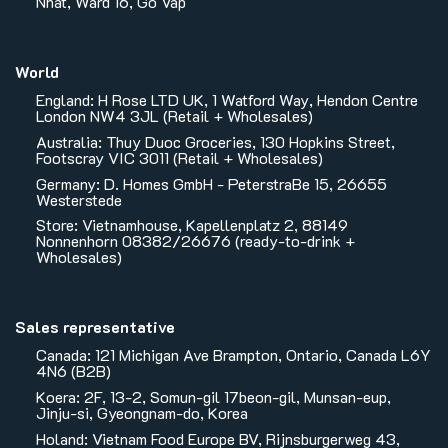
Nhat, Ward 16, Go Vap
World
England: H Rose LTD UK, 1 Watford Way, Hendon Centre
London NW4 3JL (Retail + Wholesales)
Australia: Thuy Duoc Groceries, 130 Hopkins Street,
Footscray VIC 3011 (Retail + Wholesales)
Germany: D. Homes GmbH - PeterstraBe 15, 26655
Westerstede
Store: Vietnamhouse, Kapellenplatz 2, 88149
Nonnenhorn 08382/26676 (ready-to-drink +
Wholesales)
Sales representative
Canada: 121 Michigan Ave Brampton, Ontario, Canada L6Y
4N6 (B2B)
Koera: 2F, 13-2, Somun-gil 17beon-gil, Munsan-eup,
Jinju-si, Gyeongnam-do, Korea
Holand: Vietnam Food Europe BV, Rijnsburgerweg 43,