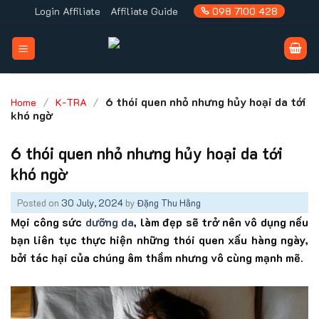
Skip
Login Affiliate
Affiliate Guide
098 7100 428
to
content
/
/
6 thói quen nhỏ nhưng hủy hoại da tới
Home
K-TRA
khó ngờ
6 thói quen nhỏ nhưng hủy hoại da tới
khó ngờ
Posted on
30 July, 2024
by
Đặng Thu Hằng
Mọi công sức
dưỡng da
, làm đẹp sẽ trở nên vô dụng nếu
bạn liên tục thực hiện những thói quen xấu hàng ngày,
bởi tác hại của chúng âm thầm nhưng vô cùng mạnh mẽ.