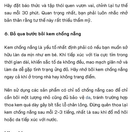
Hãy đặt báo thức và tập thói quen vươn vai, chỉnh lại tư thế
sau mỗi 30 phút. Quan trọng nhất, bạn phải luôn nhắc nhở
bản thân rằng tư thế này rất thiếu thẩm mỹ.
6. Bỏ qua bước bôi kem chống nắng
Kem chống nắng là yếu tố nhất định phải có nếu bạn muốn sở
hữu làn da mịn như em bé. Khi tiếp xúc với tia cực tím trong
thời gian dài, khiến sắc tố da không đều, mao mạch giãn nở và
làm da dễ gặp tình trạng ửng đỏ. Hãy nhớ bôi kem chống nắng
ngay cả khi ở trong nhà hay không trang điểm.
Nên sử dụng các sản phẩm có chỉ số chống nắng cao để chỉ
cần bôi một lượng nhỏ cũng đủ bảo vệ
da
, tránh trường hợp
thoa kem quá dày gây bít tắc lỗ chân lông. Đừng quên thoa lại
kem chống nắng sau mỗi 2-3 tiếng, nhất là sau khi đổ mồ hôi
hoặc da tiếp xúc với nước.