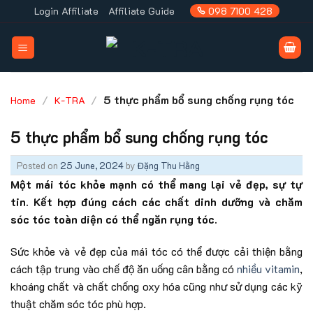
Skip
Login Affiliate
Affiliate Guide
098 7100 428
to
content
/
/
5 thực phẩm bổ sung chống rụng tóc
Home
K-TRA
5 thực phẩm bổ sung chống rụng tóc
Posted on
25 June, 2024
by
Đặng Thu Hằng
Một mái tóc khỏe mạnh có thể mang lại vẻ đẹp, sự tự
tin. Kết hợp đúng cách các chất dinh dưỡng và chăm
sóc tóc toàn diện có thể ngăn rụng tóc.
Sức khỏe và vẻ đẹp của mái tóc có thể được cải thiện bằng
cách tập trung vào chế độ ăn uống cân bằng có
nhiều vitamin
,
khoáng chất và chất chống oxy hóa cũng như sử dụng các kỹ
thuật chăm sóc tóc phù hợp.