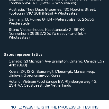
London NW4 3JL (Retail + Wholesales)
Australia: Thuy Duoc Groceries, 130 Hopkins Street,
Footscray VIC 3011 (Retail + Wholesales)
Germany: D. Homes GmbH - PeterstraBe 15, 26655
Westerstede
Store: Vietnamhouse, Kapellenplatz 2, 88149
Nonnenhorn 08382/26676 (ready-to-drink +
Wholesales)
Sales representative
Canada: 121 Michigan Ave Brampton, Ontario, Canada L6Y
4N6 (B2B)
Koera: 2F, 13-2, Somun-gil 17beon-gil, Munsan-eup,
Jinju-si, Gyeongnam-do, Korea
Holand: Vietnam Food Europe BV, Rijnsburgerweg 43,
2341AA Oegstgeest, the Netherlands
NOTE:
WEBSITE IS IN THE PROCESS OF TESTING