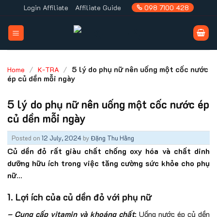
Skip
Login Affiliate
Affiliate Guide
098 7100 428
to
content
/
/
5 lý do phụ nữ nên uống một cốc nước
Home
K-TRA
ép củ dền mỗi ngày
5 lý do phụ nữ nên uống một cốc nước ép
củ dền mỗi ngày
Posted on
12 July, 2024
by
Đặng Thu Hằng
Củ dền đỏ rất giàu chất chống oxy hóa và chất dinh
dưỡng hữu ích trong việc tăng cường sức khỏe cho phụ
nữ…
1. Lợi ích của củ dền đỏ với phụ nữ
– Cung cấp vitamin và khoáng chất
: Uống nước ép củ dền