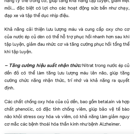
năng ty thể trong cơ, giúp tăng khả năng tập luyện, giảm mệt
mỏi… đặc biệt có lợi cho các hoạt động sức bền như chạy,
đạp xe và tập thể dục nhịp điệu.
Khả năng cải thiện lưu lượng máu và cung cấp oxy cho cơ
của nước ép củ dèn có thể hỗ trợ phục hồi nhanh hơn sau khi
tập luyện, giảm đau nhức cơ và tăng cường phục hồi tổng thể
khi tập luyện.
– Tăng cường hiệu suất nhận thức:
Nitrat trong nước ép củ
dền đỏ có thể làm tăng lưu lượng máu lên não, giúp tăng
cường chức năng nhận thức, trí nhớ và khả năng ra quyết
định.
Các chất chống oxy hóa của củ dền, bao gồm betalain và hợp
chất phenolic, có đặc tính chống viêm, giúp bảo vệ tế bào
não khỏi stress oxy hóa và viêm, có khả năng làm giảm nguy
cơ mắc các bệnh thoái hóa thần kinh như bệnh Alzheimer.