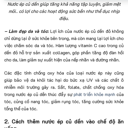
Nước ép củ dền giúp tăng khả năng tập luyện, giảm mệt
mỏi.. có lợi cho các hoạt động sức bền như thể dục nhịp
điệu.
– Làm đẹp da và tóc
:
Lợi ích của nước ép củ dền đỏ không
chỉ dừng lại ở sức khỏe bên trong, mà còn mang lại lợi ích cho
việc chăm sóc da và tóc. Hàm lượng vitamin C cao trong củ
dền đỏ hỗ trợ sản xuất collagen, góp phần tăng độ đàn hồi
cho da, làm giảm sự xuất hiện của nếp nhăn và đường nhăn.
Các đặc tính chống oxy hóa của loại nước ép này cũng
giúp bảo vệ da khỏi tác hại do bức xạ UV và các chất ô
nhiễm môi trường gây ra. Sắt, folate, chất chống oxy hóa
trong nước ép củ dền thúc đẩy sự
phát triển khỏe mạnh
của
tóc, củng cố nang tóc, giảm rụng tóc, tăng cường sức khỏe
tổng thể của tóc.
2. Cách thêm nước ép củ dền vào chế độ ăn