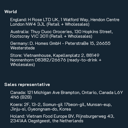
World
England: H Rose LTD UK, 1 Watford Way, Hendon Centre
London NW4 3JL (Retail + Wholesales)
Australia: Thuy Duoc Groceries, 130 Hopkins Street,
Footscray VIC 3011 (Retail + Wholesales)
Germany: D. Homes GmbH - PeterstraBe 15, 26655
Westerstede
Store: Vietnamhouse, Kapellenplatz 2, 88149
Nonnenhorn 08382/26676 (ready-to-drink +
Wholesales)
Sales representative
Canada: 121 Michigan Ave Brampton, Ontario, Canada L6Y
4N6 (B2B)
Koera: 2F, 13-2, Somun-gil 17beon-gil, Munsan-eup,
Jinju-si, Gyeongnam-do, Korea
Holand: Vietnam Food Europe BV, Rijnsburgerweg 43,
2341AA Oegstgeest, the Netherlands