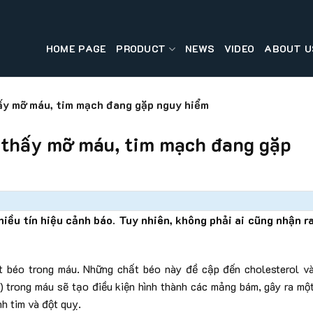
HOME PAGE
PRODUCT
NEWS
VIDEO
ABOUT U
ấy mỡ máu, tim mạch đang gặp nguy hiểm
o thấy mỡ máu, tim mạch đang gặp
iều tín hiệu cảnh báo. Tuy nhiên, không phải ai cũng nhận r
t béo trong máu. Những chất béo này đề cập đến cholesterol v
) trong máu sẽ tạo điều kiện hình thành các mảng bám, gây ra mộ
h tim và đột quỵ.