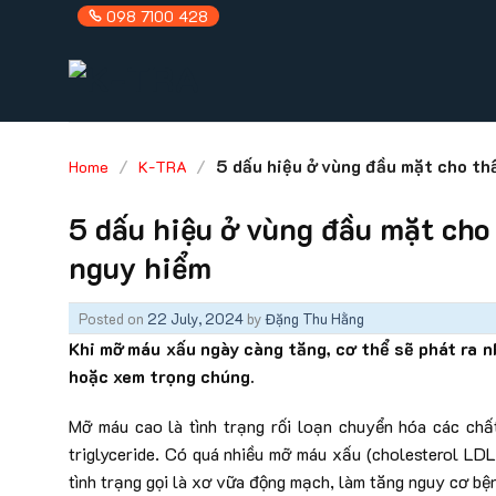
Skip
098 7100 428
to
content
/
/
5 dấu hiệu ở vùng đầu mặt cho th
Home
K-TRA
5 dấu hiệu ở vùng đầu mặt ch
nguy hiểm
Posted on
22 July, 2024
by
Đặng Thu Hằng
Khi mỡ máu xấu ngày càng tăng, cơ thể sẽ phát ra nh
hoặc xem trọng chúng.
Mỡ máu cao là tình trạng rối loạn chuyển hóa các chấ
triglyceride. Có quá nhiều mỡ máu xấu (cholesterol LDL
tình trạng gọi là xơ vữa động mạch, làm tăng nguy cơ bện