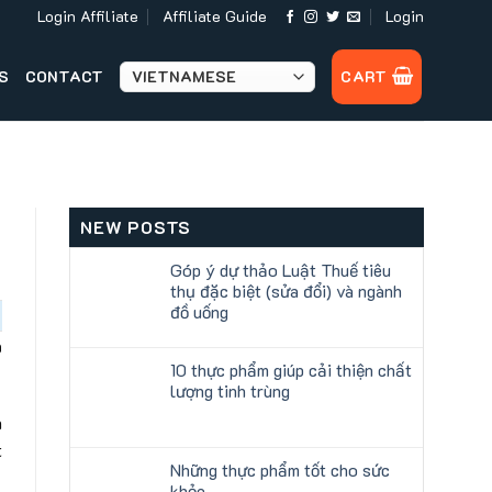
Login Affiliate
Affiliate Guide
Login
S
CONTACT
CART
NEW POSTS
Góp ý dự thảo Luật Thuế tiêu
thụ đặc biệt (sửa đổi) và ngành
đồ uống
a
10 thực phẩm giúp cải thiện chất
lượng tinh trùng
à
t
Những thực phẩm tốt cho sức
khỏe