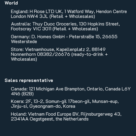
World
England: H Rose LTD UK, 1 Watford Way, Hendon Centre
London NW4 3JL (Retail + Wholesales)
Australia: Thuy Duoc Groceries, 130 Hopkins Street,
Footscray VIC 3011 (Retail + Wholesales)
Germany: D. Homes GmbH - PeterstraBe 15, 26655
Westerstede
Store: Vietnamhouse, Kapellenplatz 2, 88149
Nonnenhorn 08382/26676 (ready-to-drink +
Wholesales)
Sales representative
Canada: 121 Michigan Ave Brampton, Ontario, Canada L6Y
4N6 (B2B)
Koera: 2F, 13-2, Somun-gil 17beon-gil, Munsan-eup,
Jinju-si, Gyeongnam-do, Korea
Holand: Vietnam Food Europe BV, Rijnsburgerweg 43,
2341AA Oegstgeest, the Netherlands