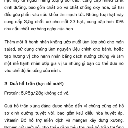
dinh dưỡng, bao gồm chất xơ và chất chống oxy hóa, cả hai
đều góp phần vào sức khỏe tim mạch tốt. Những loại hạt này
cung cấp 3,5g chất xơ cho mỗi 23 hạt, cung cấp hơn 10%
nhu cầu chất xơ hàng ngày của bạn.
Thêm một ít hạnh nhân không ướp muối làm lớp phủ cho món
salad, sử dụng chúng làm nguyên liệu chính cho bánh, hoặc
tạo hương vị cho hạnh nhân bằng cách nướng chúng và làm
một mẻ hạnh nhân ướp gia vị là những gì bạn có thể đưa nó
vào chế độ ăn uống của mình.
3. Quả hồ trăn (hạt dẻ cười)
Protein: 5,95g/28g không có vỏ.
Quả hồ trăn xứng đáng được nhắc đến vì chúng cũng có hồ
sơ dinh dưỡng tuyệt vời, bao gồm kali điều hòa huyết áp,
vitamin B6 hỗ trợ miễn dịch và mangan xây dựng xương.
Nghiên cứu mới nổi cho thấy rằng tiêu thụ quả hồ trăn thường