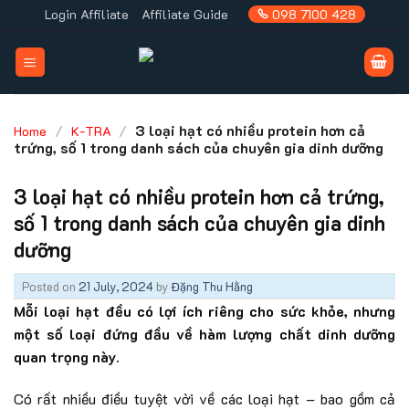
Skip
Login Affiliate
Affiliate Guide
098 7100 428
to
content
/
/
3 loại hạt có nhiều protein hơn cả
Home
K-TRA
trứng, số 1 trong danh sách của chuyên gia dinh dưỡng
3 loại hạt có nhiều protein hơn cả trứng,
số 1 trong danh sách của chuyên gia dinh
dưỡng
Posted on
21 July, 2024
by
Đặng Thu Hằng
Mỗi loại hạt đều có lợi ích riêng cho sức khỏe, nhưng
một số loại đứng đầu về hàm lượng chất dinh dưỡng
quan trọng này.
Có rất nhiều điều tuyệt vời về các loại hạt – bao gồm cả